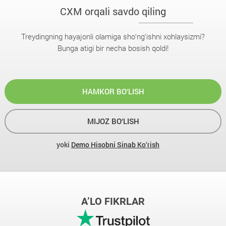
CXM orqali savdo qiling
Treydingning hayajonli olamiga sho‘ng‘ishni xohlaysizmi?
Bunga atigi bir necha bosish qoldi!
HAMKOR BO‘LISH
MIJOZ BO‘LISH
yoki
Demo Hisobni Sinab Ko‘rish
A’LO FIKRLAR