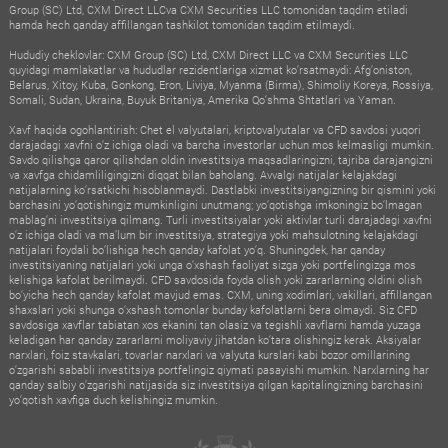
Group (SC) Ltd, CXM Direct LLCva CXM Securities LLC tomonidan taqdim etiladi
hamda hech qanday affillangan tashkilot tomonidan taqdim etilmaydi.
Hududiy cheklovlar: CXM Group (SC) Ltd, CXM Direct LLC va CXM Securities LLC
quyidagi mamlakatlar va hududlar rezidentlariga xizmat ko‘rsatmaydi: Afg‘oniston,
Belarus, Xitoy, Kuba, Gonkong, Eron, Liviya, Myanma (Birma), Shimoliy Koreya, Rossiya,
Somali, Sudan, Ukraina, Buyuk Britaniya, Amerika Qo‘shma Shtatlari va Yaman.
Xavf haqida ogohlantirish: Chet el valyutalari, kriptovalyutalar va CFD savdosi yuqori
darajadagi xavfni o‘z ichiga oladi va barcha investorlar uchun mos kelmasligi mumkin.
Savdo qilishga qaror qilishdan oldin investitsiya maqsadlaringizni, tajriba darajangizni
va xavfga chidamliligingizni diqqat bilan baholang. Avvalgi natijalar kelajakdagi
natijalarning ko‘rsatkichi hisoblanmaydi. Dastlabki investitsiyangizning bir qismini yoki
barchasini yo‘qotishingiz mumkinligini unutmang; yo‘qotishga imkoningiz bo‘lmagan
mablag‘ni investitsiya qilmang. Turli investitsiyalar yoki aktivlar turli darajadagi xavfni
o‘z ichiga oladi va ma’lum bir investitsiya, strategiya yoki mahsulotning kelajakdagi
natijalari foydali bo‘lishiga hech qanday kafolat yo‘q. Shuningdek, har qanday
investitsiyaning natijalari yoki unga o‘xshash faoliyat sizga yoki portfelingizga mos
kelishiga kafolat berilmaydi. CFD savdosida foyda olish yoki zararlarning oldini olish
bo‘yicha hech qanday kafolat mavjud emas. CXM, uning xodimlari, vakillari, affillangan
shaxslari yoki shunga o‘xshash tomonlar bunday kafolatlarni bera olmaydi. Siz CFD
savdosiga xavflar tabiatan xos ekanini tan olasiz va tegishli xavflarni hamda yuzaga
keladigan har qanday zararlarni moliyaviy jihatdan ko‘tara olishingiz kerak. Aksiyalar
narxlari, foiz stavkalari, tovarlar narxlari va valyuta kurslari kabi bozor omillarining
o‘zgarishi sababli investitsiya portfelingiz qiymati pasayishi mumkin. Narxlarning har
qanday salbiy o‘zgarishi natijasida siz investitsiya qilgan kapitalingizning barchasini
yo‘qotish xavfiga duch kelishingiz mumkin.