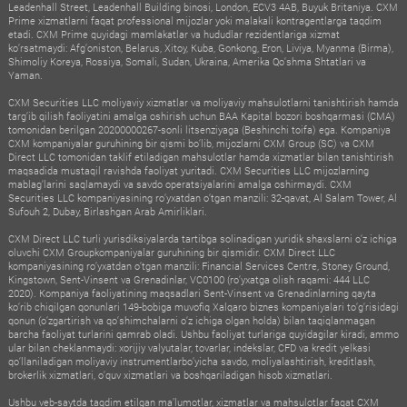
Leadenhall Street, Leadenhall Building binosi, London, ECV3 4AB, Buyuk Britaniya. CXM
Prime xizmatlarni faqat professional mijozlar yoki malakali kontragentlarga taqdim
etadi. CXM Prime quyidagi mamlakatlar va hududlar rezidentlariga xizmat
ko‘rsatmaydi: Afg‘oniston, Belarus, Xitoy, Kuba, Gonkong, Eron, Liviya, Myanma (Birma),
Shimoliy Koreya, Rossiya, Somali, Sudan, Ukraina, Amerika Qo‘shma Shtatlari va
Yaman.
CXM Securities LLC moliyaviy xizmatlar va moliyaviy mahsulotlarni tanishtirish hamda
targ‘ib qilish faoliyatini amalga oshirish uchun BAA Kapital bozori boshqarmasi (CMA)
tomonidan berilgan 20200000267-sonli litsenziyaga (Beshinchi toifa) ega. Kompaniya
CXM kompaniyalar guruhining bir qismi bo‘lib, mijozlarni CXM Group (SC) va CXM
Direct LLC tomonidan taklif etiladigan mahsulotlar hamda xizmatlar bilan tanishtirish
maqsadida mustaqil ravishda faoliyat yuritadi. CXM Securities LLC mijozlarning
mablag‘larini saqlamaydi va savdo operatsiyalarini amalga oshirmaydi. CXM
Securities LLC kompaniyasining ro‘yxatdan o‘tgan manzili: 32-qavat, Al Salam Tower, Al
Sufouh 2, Dubay, Birlashgan Arab Amirliklari.
CXM Direct LLC turli yurisdiksiyalarda tartibga solinadigan yuridik shaxslarni o‘z ichiga
oluvchi CXM Groupkompaniyalar guruhining bir qismidir. CXM Direct LLC
kompaniyasining ro‘yxatdan o‘tgan manzili: Financial Services Centre, Stoney Ground,
Kingstown, Sent-Vinsent va Grenadinlar, VC0100 (ro‘yxatga olish raqami: 444 LLC
2020). Kompaniya faoliyatining maqsadlari Sent-Vinsent va Grenadinlarning qayta
ko‘rib chiqilgan qonunlari 149-bobiga muvofiq Xalqaro biznes kompaniyalari to‘g‘risidagi
qonun (o‘zgartirish va qo‘shimchalarni o‘z ichiga olgan holda) bilan taqiqlanmagan
barcha faoliyat turlarini qamrab oladi. Ushbu faoliyat turlariga quyidagilar kiradi, ammo
ular bilan cheklanmaydi: xorijiy valyutalar, tovarlar, indekslar, CFD va kredit yelkasi
qo‘llaniladigan moliyaviy instrumentlarbo‘yicha savdo, moliyalashtirish, kreditlash,
brokerlik xizmatlari, o‘quv xizmatlari va boshqariladigan hisob xizmatlari.
Ushbu veb-saytda taqdim etilgan ma’lumotlar, xizmatlar va mahsulotlar faqat CXM