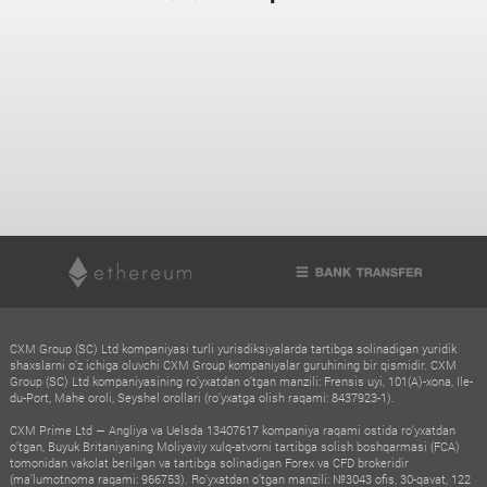
CXM Group (SC) Ltd kompaniyasi turli yurisdiksiyalarda tartibga solinadigan yuridik
shaxslarni o‘z ichiga oluvchi CXM Group kompaniyalar guruhining bir qismidir. CXM
Group (SC) Ltd kompaniyasining ro‘yxatdan o‘tgan manzili: Frensis uyi, 101(A)-xona, Ile-
du-Port, Mahe oroli, Seyshel orollari (ro‘yxatga olish raqami: 8437923-1).
CXM Prime Ltd — Angliya va Uelsda 13407617 kompaniya raqami ostida ro‘yxatdan
o‘tgan, Buyuk Britaniyaning Moliyaviy xulq-atvorni tartibga solish boshqarmasi (FCA)
tomonidan vakolat berilgan va tartibga solinadigan Forex va CFD brokeridir
(ma’lumotnoma raqami: 966753). Ro‘yxatdan o‘tgan manzili: №3043 ofis, 30-qavat, 122