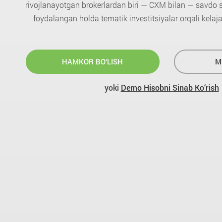
rivojlanayotgan brokerlardan biri — CXM bilan — savdo sa
foydalangan holda tematik investitsiyalar orqali kelaja
HAMKOR BO‘LISH
M
yoki
Demo Hisobni Sinab Ko‘rish