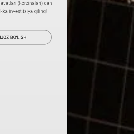
vatlari (korzinalari) dan
kka investitsiya qiling!
IJOZ BO‘LISH