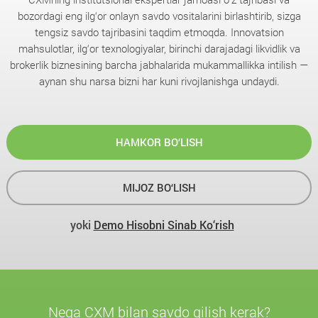
bozordagi eng ilg‘or onlayn savdo vositalarini birlashtirib, sizga
tengsiz savdo tajribasini taqdim etmoqda. Innovatsion
mahsulotlar, ilg‘or texnologiyalar, birinchi darajadagi likvidlik va
brokerlik biznesining barcha jabhalarida mukammallikka intilish —
aynan shu narsa bizni har kuni rivojlanishga undaydi.
HAMKOR BO‘LISH
MIJOZ BO‘LISH
yoki
Demo Hisobni Sinab Ko‘rish
Nega CXM bilan savdo qilish kerak?