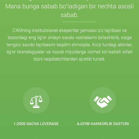
Mana bunga sabab bo‘ladigan bir nechta asosli
sabab.
CXMning institutsional ekspertlar jamoasi o‘z tajribasi va
bozordagi eng ilg‘or onlayn savdo vositalarini birlashtirib, sizga
tengsiz savdo tajribasini taqdim etmoqda. Ko‘p turdagi aktivlar,
ilg‘or texnologiyalar va noyob mijozlarga xizmat ko‘rsatish sifati
bizni raqobatchilardan ajratib turadi.
1:2000 GACHA LEVERAGE
AJOYIB HAMKORLIK DASTURI