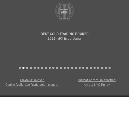
BEST GOLD TRADING BROKER
- iFX Expo Dubai
2026
Maxfiylik siyosati
Xizmat ko‘rsatish shartlari
Cookie-fayllardan foydalanish siyosati
AML & KYC Policy
Barcha huquqlar himoyalangan. Copyright © 2015 - 2026