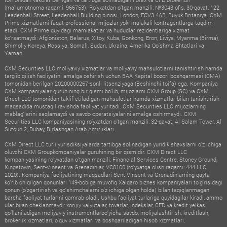
(ma’lumotnoma raqami: 966753). Ro‘yxatdan o‘tgan manzili: №3043 ofis, 30-qavat, 122
Leadenhall Street, Leadenhall Building binosi, London, ECV3 4AB, Buyuk Britaniya. CXM
Prime xizmatlarni faqat professional mijozlar yoki malakali kontragentlarga taqdim
etadi. CXM Prime quyidagi mamlakatlar va hududlar rezidentlariga xizmat
ko‘rsatmaydi: Afg‘oniston, Belarus, Xitoy, Kuba, Gonkong, Eron, Liviya, Myanma (Birma),
Shimoliy Koreya, Rossiya, Somali, Sudan, Ukraina, Amerika Qo‘shma Shtatlari va
Yaman.
CXM Securities LLC moliyaviy xizmatlar va moliyaviy mahsulotlarni tanishtirish hamda
targ‘ib qilish faoliyatini amalga oshirish uchun BAA Kapital bozori boshqarmasi (CMA)
tomonidan berilgan 20200000267-sonli litsenziyaga (Beshinchi toifa) ega. Kompaniya
CXM kompaniyalar guruhining bir qismi bo‘lib, mijozlarni CXM Group (SC) va CXM
Direct LLC tomonidan taklif etiladigan mahsulotlar hamda xizmatlar bilan tanishtirish
maqsadida mustaqil ravishda faoliyat yuritadi. CXM Securities LLC mijozlarning
mablag‘larini saqlamaydi va savdo operatsiyalarini amalga oshirmaydi. CXM
Securities LLC kompaniyasining ro‘yxatdan o‘tgan manzili: 32-qavat, Al Salam Tower, Al
Sufouh 2, Dubay, Birlashgan Arab Amirliklari.
CXM Direct LLC turli yurisdiksiyalarda tartibga solinadigan yuridik shaxslarni o‘z ichiga
oluvchi CXM Groupkompaniyalar guruhining bir qismidir. CXM Direct LLC
kompaniyasining ro‘yxatdan o‘tgan manzili: Financial Services Centre, Stoney Ground,
Kingstown, Sent-Vinsent va Grenadinlar, VC0100 (ro‘yxatga olish raqami: 444 LLC
2020). Kompaniya faoliyatining maqsadlari Sent-Vinsent va Grenadinlarning qayta
ko‘rib chiqilgan qonunlari 149-bobiga muvofiq Xalqaro biznes kompaniyalari to‘g‘risidagi
qonun (o‘zgartirish va qo‘shimchalarni o‘z ichiga olgan holda) bilan taqiqlanmagan
barcha faoliyat turlarini qamrab oladi. Ushbu faoliyat turlariga quyidagilar kiradi, ammo
ular bilan cheklanmaydi: xorijiy valyutalar, tovarlar, indekslar, CFD va kredit yelkasi
qo‘llaniladigan moliyaviy instrumentlarbo‘yicha savdo, moliyalashtirish, kreditlash,
brokerlik xizmatlari, o‘quv xizmatlari va boshqariladigan hisob xizmatlari.