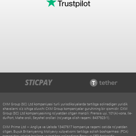
CXM Group (SC) Ltd kompaniyasi turli yurisdiksiyalarda tartibga solinadigan yuridik
shaxslarni o‘z ichiga oluvchi CXM Group kompaniyalar guruhining bir qismidir. CXM
Group (SC) Ltd kompaniyasining ro‘yxatdan o‘tgan manzili: Frensis uyi, 101(A)-xona, Ile-
du-Port, Mahe oroli, Seyshel orollari (ro‘yxatga olish raqami: 8437923-1).
CXM Prime Ltd — Angliya va Uelsda 13407617 kompaniya raqami ostida ro‘yxatdan
o‘tgan, Buyuk Britaniyaning Moliyaviy xulq-atvorni tartibga solish boshqarmasi (FCA)
tomonidan vakolat berilgan va tartibga solinadigan Forex va CFD brokeridir