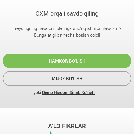
CXM orqali savdo qiling
Treydingning hayajonli olamiga sho‘ng‘ishni xohlaysizmi?
Bunga atigi bir necha bosish qoldi!
HAMKOR BO‘LISH
MIJOZ BO‘LISH
yoki
Demo Hisobni Sinab Ko‘rish
A’LO FIKRLAR