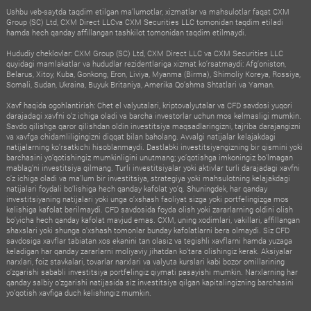
Ushbu veb-saytda taqdim etilgan ma’lumotlar, xizmatlar va mahsulotlar faqat CXM
Group (SC) Ltd, CXM Direct LLCva CXM Securities LLC tomonidan taqdim etiladi
hamda hech qanday affillangan tashkilot tomonidan taqdim etilmaydi.
Hududiy cheklovlar: CXM Group (SC) Ltd, CXM Direct LLC va CXM Securities LLC
quyidagi mamlakatlar va hududlar rezidentlariga xizmat ko‘rsatmaydi: Afg‘oniston,
Belarus, Xitoy, Kuba, Gonkong, Eron, Liviya, Myanma (Birma), Shimoliy Koreya, Rossiya,
Somali, Sudan, Ukraina, Buyuk Britaniya, Amerika Qo‘shma Shtatlari va Yaman.
Xavf haqida ogohlantirish: Chet el valyutalari, kriptovalyutalar va CFD savdosi yuqori
darajadagi xavfni o‘z ichiga oladi va barcha investorlar uchun mos kelmasligi mumkin.
Savdo qilishga qaror qilishdan oldin investitsiya maqsadlaringizni, tajriba darajangizni
va xavfga chidamliligingizni diqqat bilan baholang. Avvalgi natijalar kelajakdagi
natijalarning ko‘rsatkichi hisoblanmaydi. Dastlabki investitsiyangizning bir qismini yoki
barchasini yo‘qotishingiz mumkinligini unutmang; yo‘qotishga imkoningiz bo‘lmagan
mablag‘ni investitsiya qilmang. Turli investitsiyalar yoki aktivlar turli darajadagi xavfni
o‘z ichiga oladi va ma’lum bir investitsiya, strategiya yoki mahsulotning kelajakdagi
natijalari foydali bo‘lishiga hech qanday kafolat yo‘q. Shuningdek, har qanday
investitsiyaning natijalari yoki unga o‘xshash faoliyat sizga yoki portfelingizga mos
kelishiga kafolat berilmaydi. CFD savdosida foyda olish yoki zararlarning oldini olish
bo‘yicha hech qanday kafolat mavjud emas. CXM, uning xodimlari, vakillari, affillangan
shaxslari yoki shunga o‘xshash tomonlar bunday kafolatlarni bera olmaydi. Siz CFD
savdosiga xavflar tabiatan xos ekanini tan olasiz va tegishli xavflarni hamda yuzaga
keladigan har qanday zararlarni moliyaviy jihatdan ko‘tara olishingiz kerak. Aksiyalar
narxlari, foiz stavkalari, tovarlar narxlari va valyuta kurslari kabi bozor omillarining
o‘zgarishi sababli investitsiya portfelingiz qiymati pasayishi mumkin. Narxlarning har
qanday salbiy o‘zgarishi natijasida siz investitsiya qilgan kapitalingizning barchasini
yo‘qotish xavfiga duch kelishingiz mumkin.