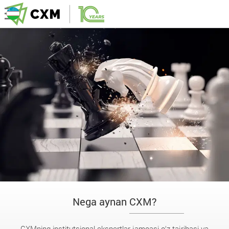
Nega aynan CXM?
CXMning institutsional ekspertlar jamoasi o‘z tajribasi va