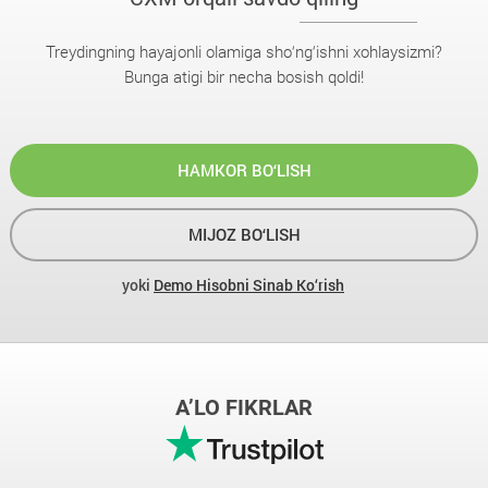
Treydingning hayajonli olamiga sho‘ng‘ishni xohlaysizmi?
Bunga atigi bir necha bosish qoldi!
HAMKOR BO‘LISH
MIJOZ BO‘LISH
yoki
Demo Hisobni Sinab Ko‘rish
A’LO FIKRLAR