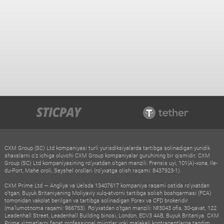
CXM Group (SC) Ltd kompaniyasi turli yurisdiksiyalarda tartibga solinadigan yuridik
shaxslarni o‘z ichiga oluvchi CXM Group kompaniyalar guruhining bir qismidir. CXM
Group (SC) Ltd kompaniyasining ro‘yxatdan o‘tgan manzili: Frensis uyi, 101(A)-xona, Ile-
du-Port, Mahe oroli, Seyshel orollari (ro‘yxatga olish raqami: 8437923-1).
CXM Prime Ltd — Angliya va Uelsda 13407617 kompaniya raqami ostida ro‘yxatdan
o‘tgan, Buyuk Britaniyaning Moliyaviy xulq-atvorni tartibga solish boshqarmasi (FCA)
tomonidan vakolat berilgan va tartibga solinadigan Forex va CFD brokeridir
(ma’lumotnoma raqami: 966753). Ro‘yxatdan o‘tgan manzili: №3043 ofis, 30-qavat, 122
Leadenhall Street, Leadenhall Building binosi, London, ECV3 4AB, Buyuk Britaniya. CXM
Prime xizmatlarni faqat professional mijozlar yoki malakali kontragentlarga taqdim