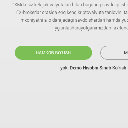
CXMda siz kelajak valyutalari bilan bugunoq savdo qilish
FX-brokerlar orasida eng keng kriptovalyuta tanlovini ta
imkoniyatni a’lo darajadagi savdo shartlari hamda yuqo
yg‘unlashtirayotganimizdan faxrlan
HAMKOR BO‘LISH
M
yoki
Demo Hisobni Sinab Ko‘rish