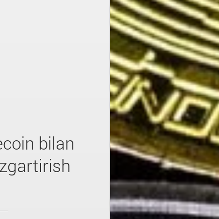
ecoin bilan
zgartirish