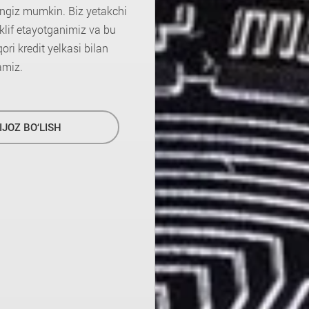
ingiz mumkin. Biz yetakchi
klif etayotganimiz va bu
ri kredit yelkasi bilan
amiz.
IJOZ BO‘LISH