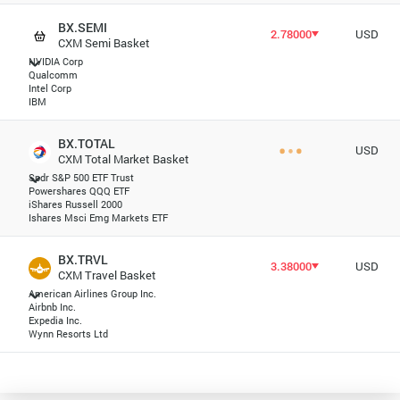
BX.SEMI
2.78000
USD
CXM Semi Basket
NVIDIA Corp
Qualcomm
Intel Corp
IBM
BX.TOTAL
USD
CXM Total Market Basket
Spdr S&P 500 ETF Trust
Powershares QQQ ETF
iShares Russell 2000
Ishares Msci Emg Markets ETF
BX.TRVL
3.38000
USD
CXM Travel Basket
American Airlines Group Inc.
Airbnb Inc.
Expedia Inc.
Wynn Resorts Ltd