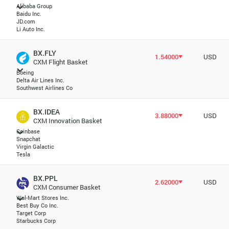
Alibaba Group
Baidu Inc.
JD.com
Li Auto Inc.
BX.FLY
1.54000
USD
CXM Flight Basket
Boeing
Delta Air Lines Inc.
Southwest Airlines Co
BX.IDEA
3.88000
USD
CXM Innovation Basket
Coinbase
Snapchat
Virgin Galactic
Tesla
BX.PPL
2.62000
USD
CXM Consumer Basket
Wal-Mart Stores Inc.
Best Buy Co Inc.
Target Corp
Starbucks Corp