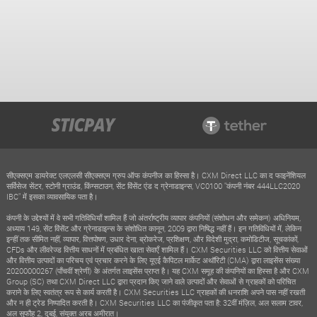
सीएक्सएम डायरेक्ट एलएलसी सीएक्सएम ग्रुप ऑफ कंपनीज का हिस्सा है। CXM Direct LLC का द फाइनेंशियल
सर्विसेज सेंटर, स्टोनी ग्राउंड, किंग्सटाउन, सेंट विंसेंट एंड द ग्रेनाडाइन्स, VC0100 "कंपनी नंबर 444LLC2020
IBC" में इसका व्यावसायिक पता है।
कंपनी के उद्देश्यों में वे सभी गतिविधियाँ शामिल हैं जो अंतर्राष्ट्रीय व्यापार कंपनियों (संशोधन और समेकन) अधिनियम,
अध्याय 149, सेंट विंसेंट और ग्रेनाडाइन्स के संशोधित कानून, 2009 द्वारा निषिद्ध नहीं हैं। इन गतिविधियों में, लेकिन
इन्हीं तक सीमित नहीं, व्यापार, वित्तपोषण, उधार देना, ब्रोकरेज, प्रशिक्षण, और विदेशी मुद्रा, कमोडिटीज, सूचकांकों,
CFDs और लीवरेज्ड वित्तीय साधनों में प्रबंधित खाता सेवाएँ शामिल हैं। CXM Securities LLC को वित्तीय सेवाओं
और वित्तीय उत्पादों का परिचय एवं प्रचार करने के लिए यूएई कैपिटल मार्केट अथॉरिटी (CMA) द्वारा लाइसेंस संख्या
20200000267 (पाँचवीं श्रेणी) के अंतर्गत लाइसेंस प्राप्त है। यह CXM समूह की कंपनियों का हिस्सा है और CXM
Group (SC) तथा CXM Direct LLC द्वारा प्रदान किए जाने वाले उत्पादों और सेवाओं से ग्राहकों को परिचित
कराने के लिए स्वतंत्र रूप से कार्य करती है। CXM Securities LLC ग्राहकों की धनराशि अपने पास नहीं रखती
और न ही ट्रेड निष्पादित करती है। CXM Securities LLC का पंजीकृत पता है: 32वीं मंज़िल, अल सलाम टावर,
अल सुफौह 2, दुबई, संयुक्त अरब अमीरात।