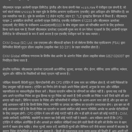
सीएक्सएम प्राइम अल्केमी प्राइम लिमिटेड (इंग्लैंड और वेल्स कंपनी नंबर ०८६९८९७४ में पंजीकृत एक कंपनी है, जो
फर्म संदर्भ संख्या ६१२२३३ के तहत यूके के वित्तीय आचरण प्राधिकरण (एफसीए) द्वारा अधिकृत और विनियमित है) का
एक व्यापारिक नाम है। यूके के कार्यालय 13 लेडेन स्ट्रीट, लंदन E1 7LE यूनाइटेड किंगडम में स्थित हैं। सीएक्सएम
प्राइम 2 असंबंधित कंपनियों, अल्केमी प्राइम लिमिटेड, एफसीए पंजीकरण 612233 और सीएक्सएम डायरेक्ट
एलएलसी, सेंट विंसेंट के पंजीकरण 444एलएलसी2020 के बीच संयुक्त उद्यम को परिभाषित करने के लिए इस्तेमाल
किया जाने वाला नाम है, जिसमें सीएक्सएम डायरेक्ट एलएलसी मुख्य रूप से उन पेशेवर ग्राहकों के लिए अल्केमी प्राइम
लिमिटेड के परिचयकर्ता के रूप में कार्य करता है एक एफसीए पंजीकृत फर्म के साथ व्यापार।
CXM Group (SC) Ltd. एक एफएक्स और सीएफडी ब्रोकर है जो सेशेल्स वित्तीय सेवा प्राधिकरण (FSA) द्वारा
विनियमित विदेशी मुद्रा डीलर लाइसेंस (लाइसेंस नंबर SD 231) के तहत संचालित होता है।
CXM Global मॉरीशस गणराज्य के वित्तीय सेवा आयोग के अंतर्गत निवेश डीलर लाइसेंस संख्या GB21026337 द्वारा
नियंत्रित किया जाता है .
क्षेत्रीय प्रतिबंध: सीएक्सएम डायरेक्ट एलएलसी अल्जीरिया, यूएसए, कनाडा, चीन, ईरान, सीरिया, उत्तर कोरिया, म्यांमार,
सूडान और सीरिया के निवासियों को सेवाएं प्रदान नहीं करता है।
जोखिम चेतावनी: विदेशी मुद्रा, क्रिप्टोकरेंसी और CFD ट्रेडिंग में उच्च स्तर का जोखिम होता है, जो सभी निवेशकों के
लिए उपयुक्त नहीं हो सकता। ट्रेडिंग का निर्णय लेने से पहले अपने निवेश उद्देश्यों, अनुभव के स्तर और जोखिम
सहनशीलता पर सावधानीपूर्वक विचार करें। पिछला प्रदर्शन भविष्य के परिणामों का संकेत नहीं है। कृपया याद रखें कि
आप अपने प्रारंभिक निवेश का कुछ हिस्सा या पूरा निवेश खो सकते हैं; ऐसी धनराशि का निवेश न करें जिसे खोने की आप
क्षमता नहीं रखते। विभिन्न प्रकार के निवेश और परिसंपत्तियों में जोखिम के अलग-अलग स्तर होते हैं, और इस बात का
कोई आश्वासन नहीं है कि किसी विशेष निवेश, रणनीति या उत्पाद का भविष्य का प्रदर्शन लाभदायक होगा। इस बात का भी
कोई आश्वासन नहीं है कि किसी निवेश का प्रदर्शन या उससे संबंधित कोई समान गतिविधि आपके या आपके पोर्टफोलियो
के लिए उपयुक्त होगी। CFD ट्रेडिंग में लाभ की कोई गारंटी नहीं है और न ही हानि से बचने की कोई गारंटी है। CXM,
उसके कर्मचारी, प्रतिनिधि, सहयोगी या समान पक्ष ऐसी कोई गारंटी नहीं दे सकते। आप स्वीकार करते हैं कि CFD
ट्रेडिंग में जोखिम अंतर्निहित हैं और आपको इन संबंधित जोखिमों तथा होने वाली किसी भी हानि को वित्तीय रूप से वहन
करने में सक्षम होना चाहिए। शेयर मूल्यों, ब्याज दरों, कमोडिटी मूल्यों और विनिमय दरों जैसे बाजार कारकों में बदलाव के
कारण निवेश पोर्टफोलियो का मूल्य घट सकता है। किसी भी नकारात्मक मूल्य उतार-चढ़ाव की स्थिति में, आप अपनी पूरी