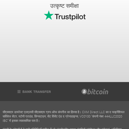
उत्कृष्ट समीक्षा
सीएक्सएम डायरेक्ट एलएलसी सीएक्सएम ग्रुप ऑफ कंपनीज का हिस्सा है। CXM Direct LLC का द फाइनेंशियल
सर्विसेज सेंटर, स्टोनी ग्राउंड, किंग्सटाउन, सेंट विंसेंट एंड द ग्रेनाडाइन्स, VC0100 "कंपनी नंबर 444LLC2020
IBC" में इसका व्यावसायिक पता है।