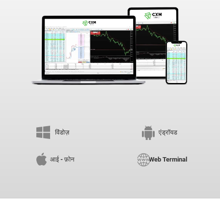
विंडोज़
एंड्रॉयड
आई - फ़ोन
Web Terminal