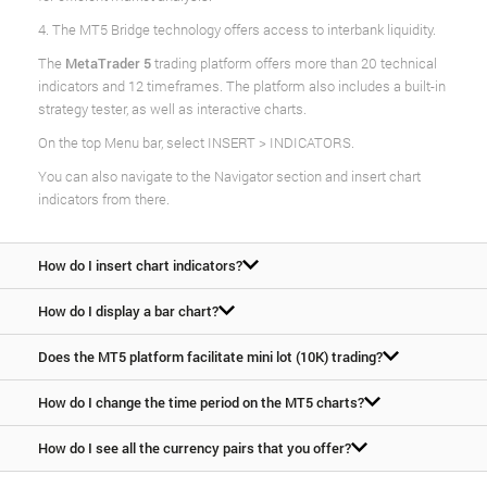
4. The MT5 Bridge technology offers access to interbank liquidity.
The
MetaTrader 5
trading platform offers more than 20 technical
indicators and 12 timeframes. The platform also includes a built-in
strategy tester, as well as interactive charts.
On the top Menu bar, select INSERT > INDICATORS.
You can also navigate to the Navigator section and insert chart
indicators from there.
How do I insert chart indicators?
How do I display a bar chart?
Does the MT5 platform facilitate mini lot (10K) trading?
How do I change the time period on the MT5 charts?
How do I see all the currency pairs that you offer?