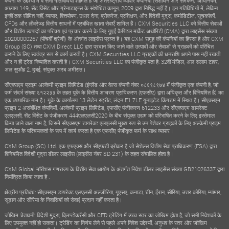
कंपनी के उद्देश्यों में वे सभी गतिविधियाँ शामिल हैं जो अंतर्राष्ट्रीय व्यापार कंपनियों (संशोधन और समेकन) अधिनियम,
अध्याय 149, सेंट विंसेंट और ग्रेनाडाइन्स के संशोधित कानून, 2009 द्वारा निषिद्ध नहीं हैं। इन गतिविधियों में, लेकिन
इन्हीं तक सीमित नहीं, व्यापार, वित्तपोषण, उधार देना, ब्रोकरेज, प्रशिक्षण, और विदेशी मुद्रा, कमोडिटीज, सूचकांकों,
CFDs और लीवरेज्ड वित्तीय साधनों में प्रबंधित खाता सेवाएँ शामिल हैं। CXM Securities LLC को वित्तीय सेवाओं
और वित्तीय उत्पादों का परिचय एवं प्रचार करने के लिए यूएई कैपिटल मार्केट अथॉरिटी (CMA) द्वारा लाइसेंस संख्या
20200000267 (पाँचवीं श्रेणी) के अंतर्गत लाइसेंस प्राप्त है। यह CXM समूह की कंपनियों का हिस्सा है और CXM
Group (SC) तथा CXM Direct LLC द्वारा प्रदान किए जाने वाले उत्पादों और सेवाओं से ग्राहकों को परिचित
कराने के लिए स्वतंत्र रूप से कार्य करती है। CXM Securities LLC ग्राहकों की धनराशि अपने पास नहीं रखती
और न ही ट्रेड निष्पादित करती है। CXM Securities LLC का पंजीकृत पता है: 32वीं मंज़िल, अल सलाम टावर,
अल सुफौह 2, दुबई, संयुक्त अरब अमीरात।
सीएक्सएम प्राइम अल्केमी प्राइम लिमिटेड (इंग्लैंड और वेल्स कंपनी नंबर ०८६९८९७४ में पंजीकृत एक कंपनी है, जो
फर्म संदर्भ संख्या ६१२२३३ के तहत यूके के वित्तीय आचरण प्राधिकरण (एफसीए) द्वारा अधिकृत और विनियमित है) का
एक व्यापारिक नाम है। यूके के कार्यालय 13 लेडेन स्ट्रीट, लंदन E1 7LE यूनाइटेड किंगडम में स्थित हैं। सीएक्सएम
प्राइम 2 असंबंधित कंपनियों, अल्केमी प्राइम लिमिटेड, एफसीए पंजीकरण 612233 और सीएक्सएम डायरेक्ट
एलएलसी, सेंट विंसेंट के पंजीकरण 444एलएलसी2020 के बीच संयुक्त उद्यम को परिभाषित करने के लिए इस्तेमाल
किया जाने वाला नाम है, जिसमें सीएक्सएम डायरेक्ट एलएलसी मुख्य रूप से उन पेशेवर ग्राहकों के लिए अल्केमी प्राइम
लिमिटेड के परिचयकर्ता के रूप में कार्य करता है एक एफसीए पंजीकृत फर्म के साथ व्यापार।
CXM Group (SC) Ltd. एक एफएक्स और सीएफडी ब्रोकर है जो सेशेल्स वित्तीय सेवा प्राधिकरण (FSA) द्वारा
विनियमित विदेशी मुद्रा डीलर लाइसेंस (लाइसेंस नंबर SD 231) के तहत संचालित होता है।
CXM Global मॉरीशस गणराज्य के वित्तीय सेवा आयोग के अंतर्गत निवेश डीलर लाइसेंस संख्या GB21026337 द्वारा
नियंत्रित किया जाता है .
क्षेत्रीय प्रतिबंध: सीएक्सएम डायरेक्ट एलएलसी अल्जीरिया, यूएसए, कनाडा, चीन, ईरान, सीरिया, उत्तर कोरिया, म्यांमार,
सूडान और सीरिया के निवासियों को सेवाएं प्रदान नहीं करता है।
जोखिम चेतावनी: विदेशी मुद्रा, क्रिप्टोकरेंसी और CFD ट्रेडिंग में उच्च स्तर का जोखिम होता है, जो सभी निवेशकों के
लिए उपयुक्त नहीं हो सकता। ट्रेडिंग का निर्णय लेने से पहले अपने निवेश उद्देश्यों, अनुभव के स्तर और जोखिम