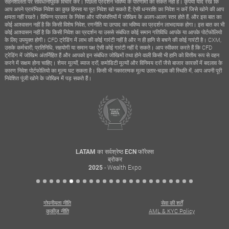
सहनशीलता पर सावधानीपूर्वक विचार करें। पिछला प्रदर्शन भविष्य के परिणामों का संकेत नहीं है। कृपया याद रखें कि
आप अपने प्रारंभिक निवेश का कुछ हिस्सा या पूरा निवेश खो सकते हैं; ऐसी धनराशि का निवेश न करें जिसे खोने की आप
क्षमता नहीं रखते। विभिन्न प्रकार के निवेश और परिसंपत्तियों में जोखिम के अलग-अलग स्तर होते हैं, और इस बात का
कोई आश्वासन नहीं है कि किसी विशेष निवेश, रणनीति या उत्पाद का भविष्य का प्रदर्शन लाभदायक होगा। इस बात का भी
कोई आश्वासन नहीं है कि किसी निवेश का प्रदर्शन या उससे संबंधित कोई समान गतिविधि आपके या आपके पोर्टफोलियो
के लिए उपयुक्त होगी। CFD ट्रेडिंग में लाभ की कोई गारंटी नहीं है और न ही हानि से बचने की कोई गारंटी है। CXM,
उसके कर्मचारी, प्रतिनिधि, सहयोगी या समान पक्ष ऐसी कोई गारंटी नहीं दे सकते। आप स्वीकार करते हैं कि CFD
ट्रेडिंग में जोखिम अंतर्निहित हैं और आपको इन संबंधित जोखिमों तथा होने वाली किसी भी हानि को वित्तीय रूप से वहन
करने में सक्षम होना चाहिए। शेयर मूल्यों, ब्याज दरों, कमोडिटी मूल्यों और विनिमय दरों जैसे बाजार कारकों में बदलाव के
कारण निवेश पोर्टफोलियो का मूल्य घट सकता है। किसी भी नकारात्मक मूल्य उतार-चढ़ाव की स्थिति में, आप अपनी पूरी
निवेशित पूंजी खोने के जोखिम में पड़ सकते हैं।
LATAM का सर्वश्रेष्ठ ECN फॉरेक्स
ब्रोकर
- Wealth Expo
2025
गोपनीयता नीति
सेवा की शर्तें
कुकीज़ नीति
AML & KYC Policy