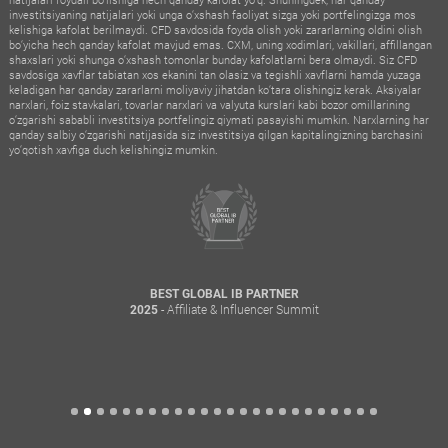
investitsiyaning natijalari yoki unga o‘xshash faoliyat sizga yoki portfelingizga mos
kelishiga kafolat berilmaydi. CFD savdosida foyda olish yoki zararlarning oldini olish
bo‘yicha hech qanday kafolat mavjud emas. CXM, uning xodimlari, vakillari, affillangan
shaxslari yoki shunga o‘xshash tomonlar bunday kafolatlarni bera olmaydi. Siz CFD
savdosiga xavflar tabiatan xos ekanini tan olasiz va tegishli xavflarni hamda yuzaga
keladigan har qanday zararlarni moliyaviy jihatdan ko‘tara olishingiz kerak. Aksiyalar
narxlari, foiz stavkalari, tovarlar narxlari va valyuta kurslari kabi bozor omillarining
o‘zgarishi sababli investitsiya portfelingiz qiymati pasayishi mumkin. Narxlarning har
qanday salbiy o‘zgarishi natijasida siz investitsiya qilgan kapitalingizning barchasini
yo‘qotish xavfiga duch kelishingiz mumkin.
BEST GLOBAL IB PARTNER
- Affiliate & Influencer Summit
2025