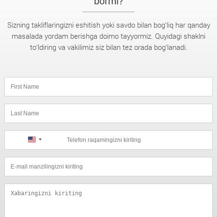
bormi?
Sizning takliflaringizni eshitish yoki savdo bilan bog‘liq har qanday
masalada yordam berishga doimo tayyormiz. Quyidagi shaklni
to‘ldiring va vakilimiz siz bilan tez orada bog‘lanadi.
United
States
+1