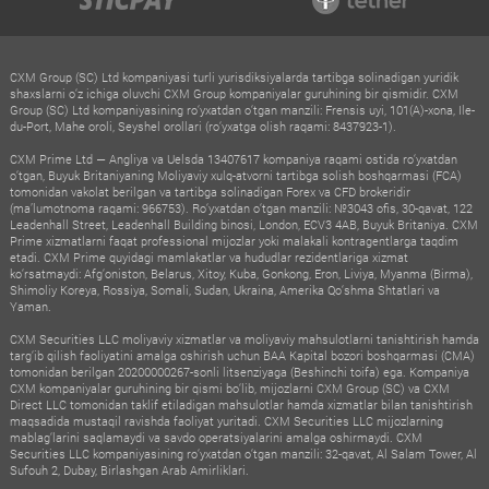
CXM Group (SC) Ltd kompaniyasi turli yurisdiksiyalarda tartibga solinadigan yuridik
shaxslarni o‘z ichiga oluvchi CXM Group kompaniyalar guruhining bir qismidir. CXM
Group (SC) Ltd kompaniyasining ro‘yxatdan o‘tgan manzili: Frensis uyi, 101(A)-xona, Ile-
du-Port, Mahe oroli, Seyshel orollari (ro‘yxatga olish raqami: 8437923-1).
CXM Prime Ltd — Angliya va Uelsda 13407617 kompaniya raqami ostida ro‘yxatdan
o‘tgan, Buyuk Britaniyaning Moliyaviy xulq-atvorni tartibga solish boshqarmasi (FCA)
tomonidan vakolat berilgan va tartibga solinadigan Forex va CFD brokeridir
(ma’lumotnoma raqami: 966753). Ro‘yxatdan o‘tgan manzili: №3043 ofis, 30-qavat, 122
Leadenhall Street, Leadenhall Building binosi, London, ECV3 4AB, Buyuk Britaniya. CXM
Prime xizmatlarni faqat professional mijozlar yoki malakali kontragentlarga taqdim
etadi. CXM Prime quyidagi mamlakatlar va hududlar rezidentlariga xizmat
ko‘rsatmaydi: Afg‘oniston, Belarus, Xitoy, Kuba, Gonkong, Eron, Liviya, Myanma (Birma),
Shimoliy Koreya, Rossiya, Somali, Sudan, Ukraina, Amerika Qo‘shma Shtatlari va
Yaman.
CXM Securities LLC moliyaviy xizmatlar va moliyaviy mahsulotlarni tanishtirish hamda
targ‘ib qilish faoliyatini amalga oshirish uchun BAA Kapital bozori boshqarmasi (CMA)
tomonidan berilgan 20200000267-sonli litsenziyaga (Beshinchi toifa) ega. Kompaniya
CXM kompaniyalar guruhining bir qismi bo‘lib, mijozlarni CXM Group (SC) va CXM
Direct LLC tomonidan taklif etiladigan mahsulotlar hamda xizmatlar bilan tanishtirish
maqsadida mustaqil ravishda faoliyat yuritadi. CXM Securities LLC mijozlarning
mablag‘larini saqlamaydi va savdo operatsiyalarini amalga oshirmaydi. CXM
Securities LLC kompaniyasining ro‘yxatdan o‘tgan manzili: 32-qavat, Al Salam Tower, Al
Sufouh 2, Dubay, Birlashgan Arab Amirliklari.