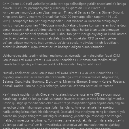
CXM Direct LLC turli yurisdiksiyalarda tartibga solinadigan yuridik shaxslarni o‘z ichiga
oluvchi CXM Groupkompaniyalar guruhining bir qismidir. CXM Direct LLC
kompaniyasining ro‘yxatdan o‘tgan manzili: Financial Services Centre, Stoney Ground,
Kingstown, Sent-Vinsent va Grenadinlar, VC0100 (ro‘yxatga olish raqami: 444 LLC
2020). Kompaniya faoliyatining maqsadlari Sent-Vinsent va Grenadinlarning qayta
ko‘rib chiqilgan qonunlari 149-bobiga muvofiq Xalqaro biznes kompaniyalari to‘g‘risidagi
qonun (o‘zgartirish va qo‘shimchalarni o‘z ichiga olgan holda) bilan taqiqlanmagan
barcha faoliyat turlarini qamrab oladi. Ushbu faoliyat turlariga quyidagilar kiradi, ammo
ular bilan cheklanmaydi: xorijiy valyutalar, tovarlar, indekslar, CFD va kredit yelkasi
qo‘llaniladigan moliyaviy instrumentlarbo‘yicha savdo, moliyalashtirish, kreditlash,
brokerlik xizmatlari, o‘quv xizmatlari va boshqariladigan hisob xizmatlari.
Ushbu veb-saytda taqdim etilgan ma’lumotlar, xizmatlar va mahsulotlar faqat CXM
Group (SC) Ltd, CXM Direct LLCva CXM Securities LLC tomonidan taqdim etiladi
hamda hech qanday affillangan tashkilot tomonidan taqdim etilmaydi.
Hududiy cheklovlar: CXM Group (SC) Ltd, CXM Direct LLC va CXM Securities LLC
quyidagi mamlakatlar va hududlar rezidentlariga xizmat ko‘rsatmaydi: Afg‘oniston,
Belarus, Xitoy, Kuba, Gonkong, Eron, Liviya, Myanma (Birma), Shimoliy Koreya, Rossiya,
Somali, Sudan, Ukraina, Buyuk Britaniya, Amerika Qo‘shma Shtatlari va Yaman.
Xavf haqida ogohlantirish: Chet el valyutalari, kriptovalyutalar va CFD savdosi yuqori
darajadagi xavfni o‘z ichiga oladi va barcha investorlar uchun mos kelmasligi mumkin.
Savdo qilishga qaror qilishdan oldin investitsiya maqsadlaringizni, tajriba darajangizni
va xavfga chidamliligingizni diqqat bilan baholang. Avvalgi natijalar kelajakdagi
natijalarning ko‘rsatkichi hisoblanmaydi. Dastlabki investitsiyangizning bir qismini yoki
barchasini yo‘qotishingiz mumkinligini unutmang; yo‘qotishga imkoningiz bo‘lmagan
mablag‘ni investitsiya qilmang. Turli investitsiyalar yoki aktivlar turli darajadagi xavfni
o‘z ichiga oladi va ma’lum bir investitsiya, strategiya yoki mahsulotning kelajakdagi
natijalari foydali bo‘lishiga hech qanday kafolat yo‘q. Shuningdek, har qanday