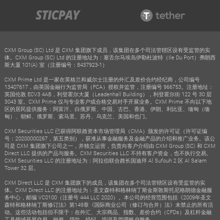
CXM Group (SC) Ltd 是 CXM 集团旗下成员，该集团在多个司法管辖区设有受监管的实
体。CXM Group (SC) Ltd 的注册地址为：塞舌尔马埃岛伊勒杜波特（Ile Du Port）弗朗西
斯大厦 101(A) 室（注册编号：8437923-1）
CXM Prime Ltd 是一家在英格兰和威尔士注册的外汇及差价合约经纪商，公司编号
13407617，由英国金融行为监管局（FCA）授权并监管，注册编号 966753。注册地址：
英国伦敦 ECV3 4AB，利登霍尔大厦（Leadenhall Building），利登霍尔街 122 号 30 层
3043 室。CXM Prime 仅与专业客户或合格交易对手开展业务。CXM Prime 不向以下地
区的居民提供服务：阿富汗、白俄罗斯、中国、古巴、香港、伊朗、利比亚、缅甸（缅
甸）、朝鲜、俄罗斯、索马里、苏丹、乌克兰、美国和也门。
CXM Securities LLC 已获得阿联酋资本市场管理局（CMA）颁发的许可证（许可证编
号：20200000267，第五类别），获准从事金融服务及金融产品的介绍和推广业务。该公
司是 CXM 集团旗下公司之一，并独立运营，负责向客户介绍由 CXM Group (SC) 和 CXM
Direct LLC 提供的产品与服务。CXM Securities LLC 不持有客户资金，也不执行交易。
CXM Securities LLC 的注册地址为：阿拉伯联合酋长国迪拜 Al Sufouh 2 区 Al Salam
Tower 32 层。
CXM Direct LLC 是 CXM 集团旗下的成员，该集团在多个司法管辖区设有受监管的实
体。CXM Direct LLC 的注册地址为：圣文森特和格林纳丁斯金斯敦斯托尼格朗德金融服
务中心，邮编 VC0100（注册号 444 LLC 2020）。本公司的经营范围包括《2009年圣文
森特和格林纳丁斯修订法》第149章《国际商业公司（修订与合并）法》未禁止的所有活
动。这些活动包括但不限于：在外汇、大宗商品、指数、差价合约（CFDs）及杠杆金融
工具领域开展交易、融资、贷款、经纪、培训及管理账户服务。