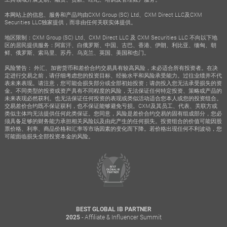
本网站上的信息、服务和产品均由CXM Group (SC) Ltd、CXM Direct LLC及CXM
Securities LLC独家提供，而非由任何关联实体提供。
地区限制：CXM Group (SC) Ltd、CXM Direct LLC 及 CXM Securities LLC 不向以下地
区的居民提供服务：阿富汗、白俄罗斯、中国、古巴、香港、伊朗、利比亚、缅甸、朝
鲜、俄罗斯、索马里、苏丹、乌克兰、英国、美国和也门。
风险警告： 外汇、加密货币和差价合约交易具有较高风险，未必适合所有投资者。在决
定进行交易之前，请仔细考虑您的投资目标、经验水平和风险承受能力。过往业绩并不代
表未来表现。请注意，您可能会损失部分或全部初始投资；请勿投入您无法承受损失的资
金。不同类型的投资或资产具有不同程度的风险，无法保证任何特定投资、策略或产品的
未来表现必然获利。也无法保证任何投资的表现或类似活动适合您本人或您的投资组合。
交易差价合约既不保证获利，也不保证能够避免亏损。CXM及其员工、代表、关联方或
类似主体均无法提供任何此类保证。您同意，风险是差价合约交易的固有组成部分，您必
须具备足够的财务能力承担相关风险以及由此产生的任何损失。投资组合的价值可能因股
票价格、利率、商品价格和汇率等市场因素的变化而下降。若价格出现任何不利波动，您
可能面临损失全部投资本金的风险。
BEST GLOBAL IB PARTNER
- Affiliate & Influencer Summit
2025