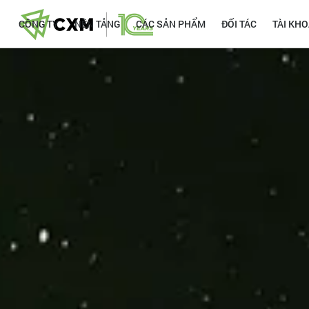
CÔNG TY
NỀN TẢNG
CÁC SẢN PHẨM
ĐỐI TÁC
TÀI KH