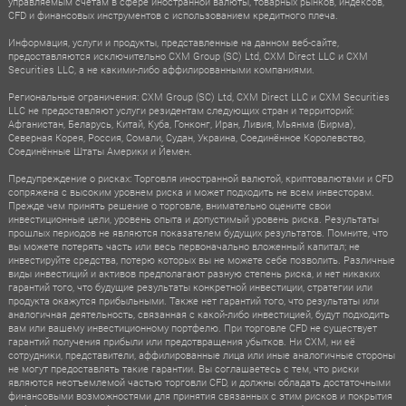
управляемым счетам в сфере иностранной валюты, товарных рынков, индексов,
CFD и финансовых инструментов с использованием кредитного плеча.
Информация, услуги и продукты, представленные на данном веб-сайте,
предоставляются исключительно CXM Group (SC) Ltd, CXM Direct LLC и CXM
Securities LLC, а не какими-либо аффилированными компаниями.
Региональные ограничения: CXM Group (SC) Ltd, CXM Direct LLC и CXM Securities
LLC не предоставляют услуги резидентам следующих стран и территорий:
Афганистан, Беларусь, Китай, Куба, Гонконг, Иран, Ливия, Мьянма (Бирма),
Северная Корея, Россия, Сомали, Судан, Украина, Соединённое Королевство,
Соединённые Штаты Америки и Йемен.
Предупреждение о рисках: Торговля иностранной валютой, криптовалютами и CFD
сопряжена с высоким уровнем риска и может подходить не всем инвесторам.
Прежде чем принять решение о торговле, внимательно оцените свои
инвестиционные цели, уровень опыта и допустимый уровень риска. Результаты
прошлых периодов не являются показателем будущих результатов. Помните, что
вы можете потерять часть или весь первоначально вложенный капитал; не
инвестируйте средства, потерю которых вы не можете себе позволить. Различные
виды инвестиций и активов предполагают разную степень риска, и нет никаких
гарантий того, что будущие результаты конкретной инвестиции, стратегии или
продукта окажутся прибыльными. Также нет гарантий того, что результаты или
аналогичная деятельность, связанная с какой-либо инвестицией, будут подходить
вам или вашему инвестиционному портфелю. При торговле CFD не существует
гарантий получения прибыли или предотвращения убытков. Ни CXM, ни её
сотрудники, представители, аффилированные лица или иные аналогичные стороны
не могут предоставлять такие гарантии. Вы соглашаетесь с тем, что риски
являются неотъемлемой частью торговли CFD, и должны обладать достаточными
финансовыми возможностями для принятия связанных с этим рисков и покрытия