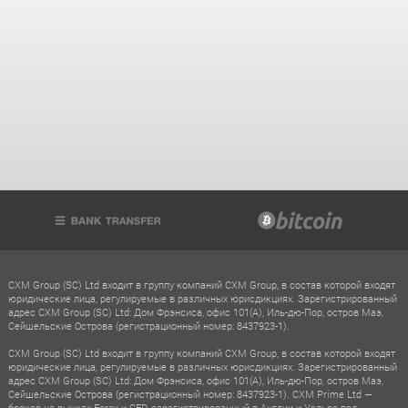
CXM Group (SC) Ltd входит в группу компаний CXM Group, в состав которой входят
юридические лица, регулируемые в различных юрисдикциях. Зарегистрированный
адрес CXM Group (SC) Ltd: Дом Фрэнсиса, офис 101(A), Иль-дю-Пор, остров Маэ,
Сейшельские Острова (регистрационный номер: 8437923-1).
CXM Group (SC) Ltd входит в группу компаний CXM Group, в состав которой входят
юридические лица, регулируемые в различных юрисдикциях. Зарегистрированный
адрес CXM Group (SC) Ltd: Дом Фрэнсиса, офис 101(A), Иль-дю-Пор, остров Маэ,
Сейшельские Острова (регистрационный номер: 8437923-1). CXM Prime Ltd —
брокер на рынках Forex и CFD, зарегистрированный в Англии и Уэльсе под