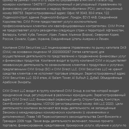
номером компании 13407617, уполномоченный и регулируемый Управлением по
финансовому регулированию и надзору Великобритании (FCA), регистрационный
номер 966753. Зарегистрированный адрес: Офис № 3043, 30-й этаж, 122
Лиденхолл-стрит, здание Лиденхолл-Билдинг, Лондон, ECV3 4AB, Соединённое
Королевство. CXM Prime предоставляет услуги исключительно
профессиональным клиентам или квалифицированным контрагентам. CXM Prime
не предоставляет услуги резидентам следующих стран и территорий: Афганистан,
Беларусь, Китай, Куба, Гонконг, Иран, Ливия, Мьянма (Бирма), Северная Корея,
Россия, Сомали, Судан, Украина, Соединённые Штаты Америки и Йемен.
Компания CXM Securities LLC лицензирована Управлением по рынку капитала ОАЭ
(CMA) на основании лицензии № 20200000267 (пятая категория) для
осуществления деятельности по представлению и продвижению финансовых услуг
и финансовых продуктов. Компания входит в группу компаний CXM и осуществляет
независимую деятельность по ознакомлению клиентов с продуктами и услугами,
предлагаемыми CXM Group (SC) и CXM Direct LLC. CXM Securities LLC не хранит
средства клиентов и не исполняет торговые операции. Зарегистрированный адрес
CXM Securities LLC: 32-й этаж, Al Salam Tower, Al Sufouh 2, Дубай, Объединённые
Арабские Эмираты.
CXM Direct LLC входит в группу компаний CXM Group, в состав которой входят
юридические лица, регулируемые в различных юрисдикциях. Зарегистрированный
адрес CXM Direct LLC: Финансовый сервисный центр, Стоуни-Граунд, Кингстаун,
Сент-Винсент и Гренадины, VC0100 (регистрационный номер: 444 LLC 2020). Цели
деятельности компании включают все виды деятельности, не запрещённые
Законом о международных коммерческих компаниях (с изменениями и
дополнениями), Глава 149 Пересмотренного законодательства Сент-Винсента и
Гренадин 2009 года. Такие виды деятельности включают, помимо прочего:
торговлю, финансирование, кредитование, брокерские услуги, обучение и услуги по