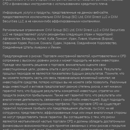
CFD и финансовых инструментов с использованием кредитного плеча.
Информация, услуги и продукты, представленные на данном веб-сайте,
предоставляются исключительно CXM Group (SC) Ltd, CXM Direct LLC и CXM
Securities LLC, а не какими-либо аффилированными компаниями.
Региональные ограничения: CXM Group (SC) Ltd, CXM Direct LLC и CXM Securities
LLC не предоставляют услуги резидентам следующих стран и территорий:
Афганистан, Беларусь, Китай, Куба, Гонконг, Иран, Ливия, Мьянма (Бирма),
Северная Корея, Россия, Сомали, Судан, Украина, Соединённое Королевство,
Соединённые Штаты Америки и Йемен.
Предупреждение о рисках: Торговля иностранной валютой, криптовалютами и CFD
сопряжена с высоким уровнем риска и может подходить не всем инвесторам.
Прежде чем принять решение о торговле, внимательно оцените свои
инвестиционные цели, уровень опыта и допустимый уровень риска. Результаты
прошлых периодов не являются показателем будущих результатов. Помните, что
вы можете потерять часть или весь первоначально вложенный капитал; не
инвестируйте средства, потерю которых вы не можете себе позволить. Различные
виды инвестиций и активов предполагают разную степень риска, и нет никаких
гарантий того, что будущие результаты конкретной инвестиции, стратегии или
продукта окажутся прибыльными. Также нет гарантий того, что результаты или
аналогичная деятельность, связанная с какой-либо инвестицией, будут подходить
вам или вашему инвестиционному портфелю. При торговле CFD не существует
гарантий получения прибыли или предотвращения убытков. Ни CXM, ни её
сотрудники, представители, аффилированные лица или иные аналогичные стороны
не могут предоставлять такие гарантии. Вы соглашаетесь с тем, что риски
являются неотъемлемой частью торговли CFD, и должны обладать достаточными
финансовыми возможностями для принятия связанных с этим рисков и покрытия
любых понесённых убытков. Стоимость инвестиционного портфеля может