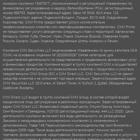
номером компании 13407617, уполномоченный и регулируемый Управлением по
финансовому регулированию и надзору Великобритании (FCA), регистрационный
номер 966753. Зарегистрированный адрес: Офис № 3043, 30-й этаж, 122
Лиденхолл-стрит, здание Лиденхолл-Билдинг, Лондон, ECV3 4AB, Соединённое
Королевство. CXM Prime предоставляет услуги исключительно
профессиональным клиентам или квалифицированным контрагентам. CXM Prime
не предоставляет услуги резидентам следующих стран и территорий: Афганистан,
Беларусь, Китай, Куба, Гонконг, Иран, Ливия, Мьянма (Бирма), Северная Корея,
Россия, Сомали, Судан, Украина, Соединённые Штаты Америки и Йемен.
Компания CXM Securities LLC лицензирована Управлением по рынку капитала ОАЭ
(CMA) на основании лицензии № 20200000267 (пятая категория) для
осуществления деятельности по представлению и продвижению финансовых услуг
и финансовых продуктов. Компания входит в группу компаний CXM и осуществляет
независимую деятельность по ознакомлению клиентов с продуктами и услугами,
предлагаемыми CXM Group (SC) и CXM Direct LLC. CXM Securities LLC не хранит
средства клиентов и не исполняет торговые операции. Зарегистрированный адрес
CXM Securities LLC: 32-й этаж, Al Salam Tower, Al Sufouh 2, Дубай, Объединённые
Арабские Эмираты.
CXM Direct LLC входит в группу компаний CXM Group, в состав которой входят
юридические лица, регулируемые в различных юрисдикциях. Зарегистрированный
адрес CXM Direct LLC: Финансовый сервисный центр, Стоуни-Граунд, Кингстаун,
Сент-Винсент и Гренадины, VC0100 (регистрационный номер: 444 LLC 2020). Цели
деятельности компании включают все виды деятельности, не запрещённые
Законом о международных коммерческих компаниях (с изменениями и
дополнениями), Глава 149 Пересмотренного законодательства Сент-Винсента и
Гренадин 2009 года. Такие виды деятельности включают, помимо прочего:
торговлю, финансирование, кредитование, брокерские услуги, обучение и услуги по
управляемым счетам в сфере иностранной валюты, товарных рынков, индексов,