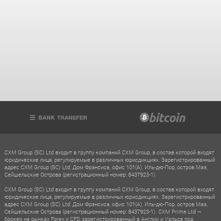
CXM Group (SC) Ltd входит в группу компаний CXM Group, в состав которой входят
юридические лица, регулируемые в различных юрисдикциях. Зарегистрированный
адрес CXM Group (SC) Ltd: Дом Фрэнсиса, офис 101(A), Иль-дю-Пор, остров Маэ,
Сейшельские Острова (регистрационный номер: 8437923-1).
CXM Group (SC) Ltd входит в группу компаний CXM Group, в состав которой входят
юридические лица, регулируемые в различных юрисдикциях. Зарегистрированный
адрес CXM Group (SC) Ltd: Дом Фрэнсиса, офис 101(A), Иль-дю-Пор, остров Маэ,
Сейшельские Острова (регистрационный номер: 8437923-1). CXM Prime Ltd —
брокер на рынках Forex и CFD, зарегистрированный в Англии и Уэльсе под