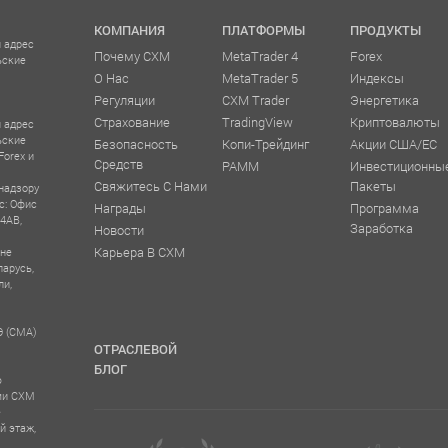
КОМПАНИЯ
ПЛАТФОРМЫ
ПРОДУКТЫ
 адрес
Почему CXM
MetaTrader 4
Forex
ьские
О Нас
MetaTrader 5
Индексы
Регуляции
CXM Trader
Энергетика
Страхование
TradingView
Криптовалюты
 адрес
ьские
Безопасность
Копи-Трейдинг
Акции США/ЕС
Forex и
Средств
PAMM
Инвестиционны
Свяжитесь С Нами
Пакеты
надзору
с: Офис
Награды
Программа
 4AB,
Заработка
Новости
Карьера В CXM
 не
ларусь,
ли,
Э (CMA)
ОТРАСЛЕВОЙ
БЛОГ
ю
ыми CXM
е
й этаж,