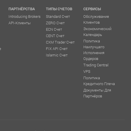
ПАРТНЁРСТВА
ТИПЫ СЧЕТОВ
СЕРВИСЫ
Introducing Brokers
Standard Счет
Обслуживание
Клиентов
API-Клиенты
ZERO Счет
Экономический
ECN Счет
Календарь
CENT Счет
Политика
CXM Trader Счет
Наилучшего
е
FIX API Счет
Исполнения
Islamic Счет
Ордеров
Trading Central
VPS
Политика
Кредитного Плеча
Документы Для
Партнёров