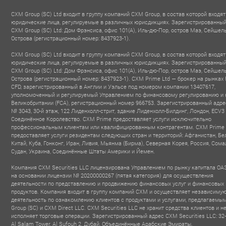
CXM Group (SC) Ltd входит в группу компаний CXM Group, в состав которой входят
юридические лица, регулируемые в различных юрисдикциях. Зарегистрированный
CXM Group (SC) Ltd: Дом Фрэнсиса, офис 101(A), Иль-дю-Пор, остров Маэ, Сейшел
Острова (регистрационный номер: 8437923-1).
CXM Group (SC) Ltd входит в группу компаний CXM Group, в состав которой входят
юридические лица, регулируемые в различных юрисдикциях. Зарегистрированный
CXM Group (SC) Ltd: Дом Фрэнсиса, офис 101(A), Иль-дю-Пор, остров Маэ, Сейшел
Острова (регистрационный номер: 8437923-1). CXM Prime Ltd — брокер на рынках 
CFD, зарегистрированный в Англии и Уэльсе под номером компании 13407617,
уполномоченный и регулируемый Управлением по финансовому регулированию и 
Великобритании (FCA), регистрационный номер 966753. Зарегистрированный адре
№ 3043, 30-й этаж, 122 Лиденхолл-стрит, здание Лиденхолл-Билдинг, Лондон, ECV3
Соединённое Королевство. CXM Prime предоставляет услуги исключительно
профессиональным клиентам или квалифицированным контрагентам. CXM Prime
предоставляет услуги резидентам следующих стран и территорий: Афганистан, Бе
Китай, Куба, Гонконг, Иран, Ливия, Мьянма (Бирма), Северная Корея, Россия, Сома
Судан, Украина, Соединённые Штаты Америки и Йемен.
Компания CXM Securities LLC лицензирована Управлением по рынку капитала ОА
на основании лицензии № 20200000267 (пятая категория) для осуществления
деятельности по представлению и продвижению финансовых услуг и финансовых
продуктов. Компания входит в группу компаний CXM и осуществляет независиму
деятельность по ознакомлению клиентов с продуктами и услугами, предлагаем
Group (SC) и CXM Direct LLC. CXM Securities LLC не хранит средства клиентов и н
исполняет торговые операции. Зарегистрированный адрес CXM Securities LLC: 32-
Al Salam Tower, Al Sufouh 2, Дубай, Объединённые Арабские Эмираты.