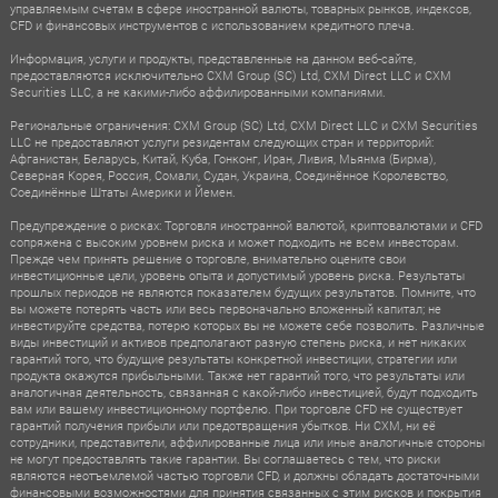
управляемым счетам в сфере иностранной валюты, товарных рынков, индексов,
CFD и финансовых инструментов с использованием кредитного плеча.
Информация, услуги и продукты, представленные на данном веб-сайте,
предоставляются исключительно CXM Group (SC) Ltd, CXM Direct LLC и CXM
Securities LLC, а не какими-либо аффилированными компаниями.
Региональные ограничения: CXM Group (SC) Ltd, CXM Direct LLC и CXM Securities
LLC не предоставляют услуги резидентам следующих стран и территорий:
Афганистан, Беларусь, Китай, Куба, Гонконг, Иран, Ливия, Мьянма (Бирма),
Северная Корея, Россия, Сомали, Судан, Украина, Соединённое Королевство,
Соединённые Штаты Америки и Йемен.
Предупреждение о рисках: Торговля иностранной валютой, криптовалютами и CFD
сопряжена с высоким уровнем риска и может подходить не всем инвесторам.
Прежде чем принять решение о торговле, внимательно оцените свои
инвестиционные цели, уровень опыта и допустимый уровень риска. Результаты
прошлых периодов не являются показателем будущих результатов. Помните, что
вы можете потерять часть или весь первоначально вложенный капитал; не
инвестируйте средства, потерю которых вы не можете себе позволить. Различные
виды инвестиций и активов предполагают разную степень риска, и нет никаких
гарантий того, что будущие результаты конкретной инвестиции, стратегии или
продукта окажутся прибыльными. Также нет гарантий того, что результаты или
аналогичная деятельность, связанная с какой-либо инвестицией, будут подходить
вам или вашему инвестиционному портфелю. При торговле CFD не существует
гарантий получения прибыли или предотвращения убытков. Ни CXM, ни её
сотрудники, представители, аффилированные лица или иные аналогичные стороны
не могут предоставлять такие гарантии. Вы соглашаетесь с тем, что риски
являются неотъемлемой частью торговли CFD, и должны обладать достаточными
финансовыми возможностями для принятия связанных с этим рисков и покрытия