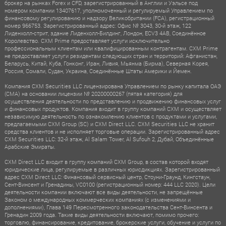
брокер на рынках Forex и CFD, зарегистрированный в Англии и Уэльсе под
номером компании 13407617, уполномоченный и регулируемый Управлением по
финансовому регулированию и надзору Великобритании (FCA), регистрационный
номер 966753. Зарегистрированный адрес: Офис № 3043, 30-й этаж, 122
Лиденхолл-стрит, здание Лиденхолл-Билдинг, Лондон, ECV3 4AB, Соединённое
Королевство. CXM Prime предоставляет услуги исключительно
профессиональным клиентам или квалифицированным контрагентам. CXM Prime
не предоставляет услуги резидентам следующих стран и территорий: Афганистан,
Беларусь, Китай, Куба, Гонконг, Иран, Ливия, Мьянма (Бирма), Северная Корея,
Россия, Сомали, Судан, Украина, Соединённые Штаты Америки и Йемен.
Компания CXM Securities LLC лицензирована Управлением по рынку капитала ОАЭ
(CMA) на основании лицензии № 20200000267 (пятая категория) для
осуществления деятельности по представлению и продвижению финансовых услуг
и финансовых продуктов. Компания входит в группу компаний CXM и осуществляет
независимую деятельность по ознакомлению клиентов с продуктами и услугами,
предлагаемыми CXM Group (SC) и CXM Direct LLC. CXM Securities LLC не хранит
средства клиентов и не исполняет торговые операции. Зарегистрированный адрес
CXM Securities LLC: 32-й этаж, Al Salam Tower, Al Sufouh 2, Дубай, Объединённые
Арабские Эмираты.
CXM Direct LLC входит в группу компаний CXM Group, в состав которой входят
юридические лица, регулируемые в различных юрисдикциях. Зарегистрированный
адрес CXM Direct LLC: Финансовый сервисный центр, Стоуни-Граунд, Кингстаун,
Сент-Винсент и Гренадины, VC0100 (регистрационный номер: 444 LLC 2020). Цели
деятельности компании включают все виды деятельности, не запрещённые
Законом о международных коммерческих компаниях (с изменениями и
дополнениями), Глава 149 Пересмотренного законодательства Сент-Винсента и
Гренадин 2009 года. Такие виды деятельности включают, помимо прочего:
торговлю, финансирование, кредитование, брокерские услуги, обучение и услуги по