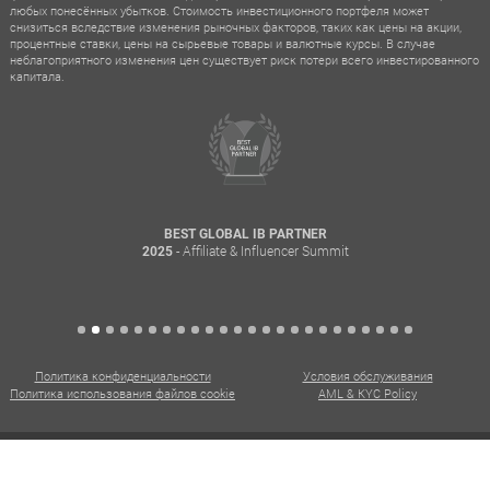
любых понесённых убытков. Стоимость инвестиционного портфеля может
снизиться вследствие изменения рыночных факторов, таких как цены на акции,
процентные ставки, цены на сырьевые товары и валютные курсы. В случае
неблагоприятного изменения цен существует риск потери всего инвестированного
капитала.
BEST GLOBAL IB PARTNER
- Affiliate & Influencer Summit
2025
Политика конфиденциальности
Условия обслуживания
Политика использования файлов cookie
AML & KYC Policy
CXM. Все права защищены. @ 2015 - 2026