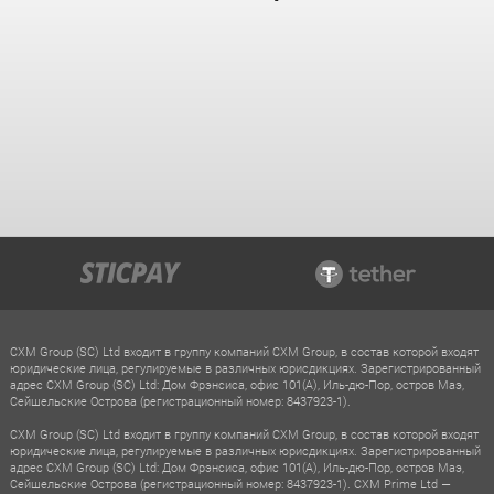
CXM Group (SC) Ltd входит в группу компаний CXM Group, в состав которой входят
юридические лица, регулируемые в различных юрисдикциях. Зарегистрированный
адрес CXM Group (SC) Ltd: Дом Фрэнсиса, офис 101(A), Иль-дю-Пор, остров Маэ,
Сейшельские Острова (регистрационный номер: 8437923-1).
CXM Group (SC) Ltd входит в группу компаний CXM Group, в состав которой входят
юридические лица, регулируемые в различных юрисдикциях. Зарегистрированный
адрес CXM Group (SC) Ltd: Дом Фрэнсиса, офис 101(A), Иль-дю-Пор, остров Маэ,
Сейшельские Острова (регистрационный номер: 8437923-1). CXM Prime Ltd —