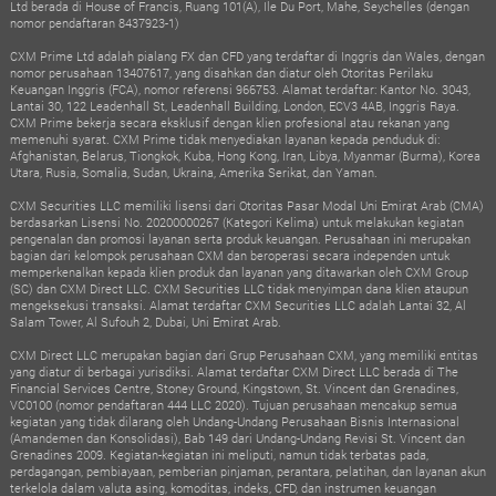
Ltd berada di House of Francis, Ruang 101(A), Ile Du Port, Mahe, Seychelles (dengan
nomor pendaftaran 8437923-1)
CXM Prime Ltd adalah pialang FX dan CFD yang terdaftar di Inggris dan Wales, dengan
nomor perusahaan 13407617, yang disahkan dan diatur oleh Otoritas Perilaku
Keuangan Inggris (FCA), nomor referensi 966753. Alamat terdaftar: Kantor No. 3043,
Lantai 30, 122 Leadenhall St, Leadenhall Building, London, ECV3 4AB, Inggris Raya.
CXM Prime bekerja secara eksklusif dengan klien profesional atau rekanan yang
memenuhi syarat. CXM Prime tidak menyediakan layanan kepada penduduk di:
Afghanistan, Belarus, Tiongkok, Kuba, Hong Kong, Iran, Libya, Myanmar (Burma), Korea
Utara, Rusia, Somalia, Sudan, Ukraina, Amerika Serikat, dan Yaman.
CXM Securities LLC memiliki lisensi dari Otoritas Pasar Modal Uni Emirat Arab (CMA)
berdasarkan Lisensi No. 20200000267 (Kategori Kelima) untuk melakukan kegiatan
pengenalan dan promosi layanan serta produk keuangan. Perusahaan ini merupakan
bagian dari kelompok perusahaan CXM dan beroperasi secara independen untuk
memperkenalkan kepada klien produk dan layanan yang ditawarkan oleh CXM Group
(SC) dan CXM Direct LLC. CXM Securities LLC tidak menyimpan dana klien ataupun
mengeksekusi transaksi. Alamat terdaftar CXM Securities LLC adalah Lantai 32, Al
Salam Tower, Al Sufouh 2, Dubai, Uni Emirat Arab.
CXM Direct LLC merupakan bagian dari Grup Perusahaan CXM, yang memiliki entitas
yang diatur di berbagai yurisdiksi. Alamat terdaftar CXM Direct LLC berada di The
Financial Services Centre, Stoney Ground, Kingstown, St. Vincent dan Grenadines,
VC0100 (nomor pendaftaran 444 LLC 2020). Tujuan perusahaan mencakup semua
kegiatan yang tidak dilarang oleh Undang-Undang Perusahaan Bisnis Internasional
(Amandemen dan Konsolidasi), Bab 149 dari Undang-Undang Revisi St. Vincent dan
Grenadines 2009. Kegiatan-kegiatan ini meliputi, namun tidak terbatas pada,
perdagangan, pembiayaan, pemberian pinjaman, perantara, pelatihan, dan layanan akun
terkelola dalam valuta asing, komoditas, indeks, CFD, dan instrumen keuangan