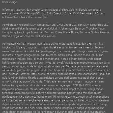
berleverage.
Informasi, layanan, dan produk yang terdapat di situs web ini disediakan secara
eksklusif oleh CXM Group (SC) Ltd, CXM Direct LLC, dan CXM Securities LLC, dan
bukan oleh entitas afiliasi mana pun.
Pembatasan regional: CXM Group (SC) Ltd, CXM Direct LLC, dan CXM Securities LLC
tidak menyediakan layanan bagi penduduk di: Afghanistan, Belarus, Tiongkok, Kuba,
Hong Kong, Iran, Libya, Myanmar (Burma), Korea Utara, Rusia, Somalia, Sudan, Ukraina,
Britania Raya, Amerika Serikat, dan Yaman.
Peringatan Risiko: Perdagangan valuta asing, mata uang kripto, dan CFD memiliki
tingkat risiko yang tinggi dan mungkin tidak sesuai untuk semua investor. Sebelum
memutuskan untuk melakukan perdagangan, pertimbangkan dengan saksama tujuan
investasi, tingkat pengalaman, dan toleransi risiko Anda. Kinerja masa lalu bukan
merupakan indikasi hasil di masa mendatang. Harap diingat bahwa Anda dapat
kehilangan sebagian atau seluruh investasi awal Anda; jangan menginvestasikan dana
yang tidak sanggup Anda tanggung kehilangannya. Berbagai jenis investasi atau aset
memiliki tingkat risiko yang berbeda, dan tidak ada jaminan bahwa kinerja masa depan
dari investasi, strategi, atau produk tertentu akan menghasilkan keuntungan. Tidak ada
pula jaminan bahwa kinerja atau aktivitas serupa dari suatu investasi akan sesuai
untuk Anda atau portofolio Anda. Tidak ada jaminan keuntungan maupun jaminan
bahwa kerugian dapat dihindari saat memperdagangkan CFD. Baik CXM maupun
karyawan, perwakilan, afiliasi, atau pihak serupa tidak dapat memberikan jaminan
tersebut. Anda menyetujui bahwa risiko merupakan bagian yang melekat dalam
perdagangan CFD dan Anda harus memiliki kemampuan keuangan untuk menanggung
risiko terkait serta menghadapi setiap kerugian yang timbul. Nilai portofolio investasi
dapat menurun akibat perubahan nilai faktor pasar seperti harga saham, suku bunga,
harga komoditas, dan nilai tukar. Apabila terjadi pergerakan harga yang merugikan,
Anda dapat menghadapi risiko kehilangan seluruh modal yang telah diinvestasikan.