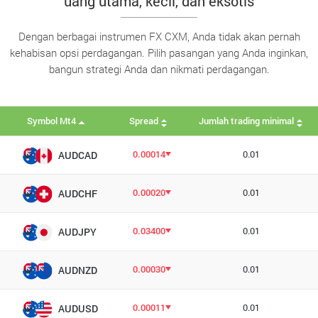
uang utama, kecil, dan eksotis
Dengan berbagai instrumen FX CXM, Anda tidak akan pernah
kehabisan opsi perdagangan. Pilih pasangan yang Anda inginkan,
bangun strategi Anda dan nikmati perdagangan.
Symbol Mt4
Spread
Jumlah trading minimal
0.00014
0.01
AUDCAD
0.00020
0.01
AUDCHF
0.03400
0.01
AUDJPY
0.00030
0.01
AUDNZD
0.00011
0.01
AUDUSD