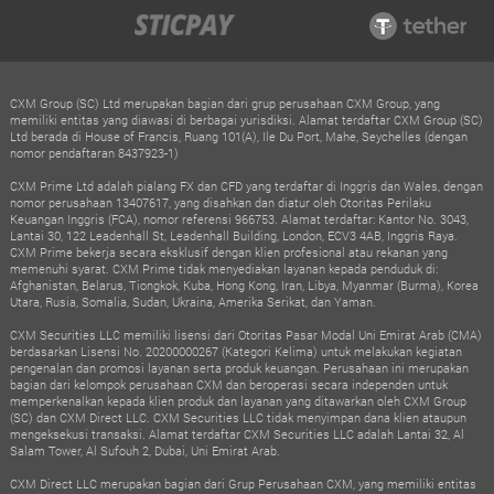
CXM Group (SC) Ltd merupakan bagian dari grup perusahaan CXM Group, yang
memiliki entitas yang diawasi di berbagai yurisdiksi. Alamat terdaftar CXM Group (SC)
Ltd berada di House of Francis, Ruang 101(A), Ile Du Port, Mahe, Seychelles (dengan
nomor pendaftaran 8437923-1)
CXM Prime Ltd adalah pialang FX dan CFD yang terdaftar di Inggris dan Wales, dengan
nomor perusahaan 13407617, yang disahkan dan diatur oleh Otoritas Perilaku
Keuangan Inggris (FCA), nomor referensi 966753. Alamat terdaftar: Kantor No. 3043,
Lantai 30, 122 Leadenhall St, Leadenhall Building, London, ECV3 4AB, Inggris Raya.
CXM Prime bekerja secara eksklusif dengan klien profesional atau rekanan yang
memenuhi syarat. CXM Prime tidak menyediakan layanan kepada penduduk di:
Afghanistan, Belarus, Tiongkok, Kuba, Hong Kong, Iran, Libya, Myanmar (Burma), Korea
Utara, Rusia, Somalia, Sudan, Ukraina, Amerika Serikat, dan Yaman.
CXM Securities LLC memiliki lisensi dari Otoritas Pasar Modal Uni Emirat Arab (CMA)
berdasarkan Lisensi No. 20200000267 (Kategori Kelima) untuk melakukan kegiatan
pengenalan dan promosi layanan serta produk keuangan. Perusahaan ini merupakan
bagian dari kelompok perusahaan CXM dan beroperasi secara independen untuk
memperkenalkan kepada klien produk dan layanan yang ditawarkan oleh CXM Group
(SC) dan CXM Direct LLC. CXM Securities LLC tidak menyimpan dana klien ataupun
mengeksekusi transaksi. Alamat terdaftar CXM Securities LLC adalah Lantai 32, Al
Salam Tower, Al Sufouh 2, Dubai, Uni Emirat Arab.
CXM Direct LLC merupakan bagian dari Grup Perusahaan CXM, yang memiliki entitas