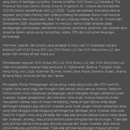
yang diatur di berbagai yurisdiksi. Alamat terdaftar CXM Direct LLC berada di The
Financial Services Centre, Stoney Ground, Kingstown, St. Vincent dan Grenadines,
VC0100 (nomor pendaftaran 444 LLC 2020). Tujuan perusahaan mencakup semua
kegiatan yang tidak dilarang oleh Undang-Undang Perusahaan Bisnis Internasional
(Amandemen dan Konsolidasi), Bab 149 dari Undang-Undang Revisi St. Vincent dan
Grenadines 2009. Kegiatan-kegiatan ini meliputi, namun tidak terbatas pada,
perdagangan, pembiayaan, pemberian pinjaman, perantara, pelatihan, dan layanan akun
terkelola dalam valuta asing, komoditas, indeks, CFD, dan instrumen keuangan
berleverage.
Informasi, layanan, dan produk yang terdapat di situs web ini disediakan secara
eksklusif oleh CXM Group (SC) Ltd, CXM Direct LLC, dan CXM Securities LLC, dan
bukan oleh entitas afiliasi mana pun.
Pembatasan regional: CXM Group (SC) Ltd, CXM Direct LLC, dan CXM Securities LLC
tidak menyediakan layanan bagi penduduk di: Afghanistan, Belarus, Tiongkok, Kuba,
Hong Kong, Iran, Libya, Myanmar (Burma), Korea Utara, Rusia, Somalia, Sudan, Ukraina,
Britania Raya, Amerika Serikat, dan Yaman.
Peringatan Risiko: Perdagangan valuta asing, mata uang kripto, dan CFD memiliki
tingkat risiko yang tinggi dan mungkin tidak sesuai untuk semua investor. Sebelum
memutuskan untuk melakukan perdagangan, pertimbangkan dengan saksama tujuan
investasi, tingkat pengalaman, dan toleransi risiko Anda. Kinerja masa lalu bukan
merupakan indikasi hasil di masa mendatang. Harap diingat bahwa Anda dapat
kehilangan sebagian atau seluruh investasi awal Anda; jangan menginvestasikan dana
yang tidak sanggup Anda tanggung kehilangannya. Berbagai jenis investasi atau aset
memiliki tingkat risiko yang berbeda, dan tidak ada jaminan bahwa kinerja masa depan
dari investasi, strategi, atau produk tertentu akan menghasilkan keuntungan. Tidak ada
pula jaminan bahwa kinerja atau aktivitas serupa dari suatu investasi akan sesuai
untuk Anda atau portofolio Anda. Tidak ada jaminan keuntungan maupun jaminan