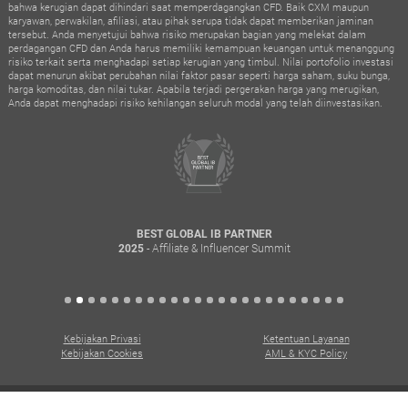
bahwa kerugian dapat dihindari saat memperdagangkan CFD. Baik CXM maupun
karyawan, perwakilan, afiliasi, atau pihak serupa tidak dapat memberikan jaminan
tersebut. Anda menyetujui bahwa risiko merupakan bagian yang melekat dalam
perdagangan CFD dan Anda harus memiliki kemampuan keuangan untuk menanggung
risiko terkait serta menghadapi setiap kerugian yang timbul. Nilai portofolio investasi
dapat menurun akibat perubahan nilai faktor pasar seperti harga saham, suku bunga,
harga komoditas, dan nilai tukar. Apabila terjadi pergerakan harga yang merugikan,
Anda dapat menghadapi risiko kehilangan seluruh modal yang telah diinvestasikan.
BEST GLOBAL IB PARTNER
- Affiliate & Influencer Summit
2025
Kebijakan Privasi
Ketentuan Layanan
Kebijakan Cookies
AML & KYC Policy
Seluruh hak cipta. Copyright © 2026