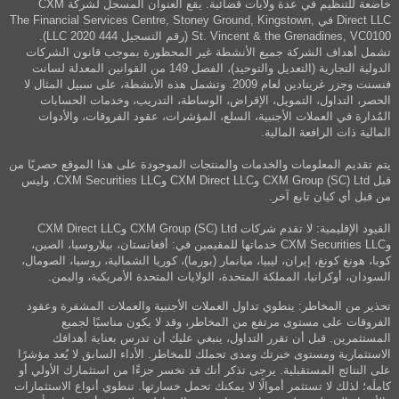
خاضعة للتنظيم في عدة ولايات قضائية. يقع العنوان المسجل لشركة CXM
Direct LLC في The Financial Services Centre, Stoney Ground, Kingstown,
St. Vincent & the Grenadines, VC0100 (رقم التسجيل 444 LLC 2020).
تشمل أهداف الشركة جميع الأنشطة غير المحظورة بموجب قانون الشركات
الدولية التجارية (التعديل والتوحيد)، الفصل 149 من القوانين المعدلة لسانت
فنسنت وجزر غرينادين لعام 2009. وتشمل هذه الأنشطة، على سبيل المثال لا
الحصر، التداول، التمويل، الإقراض، الوساطة، التدريب، وخدمات الحسابات
المُدارة في العملات الأجنبية، السلع، المؤشرات، عقود الفروقات، والأدوات
المالية ذات الرافعة المالية.
يتم تقديم المعلومات والخدمات والمنتجات الموجودة على هذا الموقع حصريًا من
قبل CXM Group (SC) Ltd وCXM Direct LLC وCXM Securities LLC، وليس
من قبل أي كيان تابع آخر.
القيود الإقليمية: لا تقدم شركات CXM Group (SC) Ltd وCXM Direct LLC
وCXM Securities LLC خدماتها للمقيمين في: أفغانستان، بيلاروسيا، الصين،
كوبا، هونغ كونغ، إيران، ليبيا، ميانمار (بورما)، كوريا الشمالية، روسيا، الصومال،
السودان، أوكرانيا، المملكة المتحدة، الولايات المتحدة الأمريكية، واليمن.
تحذير من المخاطر: ينطوي تداول العملات الأجنبية والعملات المشفرة وعقود
الفروقات على مستوى مرتفع من المخاطر، وقد لا يكون مناسبًا لجميع
المستثمرين. قبل أن تقرر التداول، ينبغي عليك أن تدرس بعناية أهدافك
الاستثمارية ومستوى خبرتك ومدى تحملك للمخاطر. الأداء السابق لا يُعد مؤشرًا
على النتائج المستقبلية. يرجى تذكر أنك قد تخسر جزءًا من استثمارك الأولي أو
كاملَه؛ لذلك لا تستثمر أموالًا لا يمكنك تحمل خسارتها. تنطوي أنواع الاستثمارات