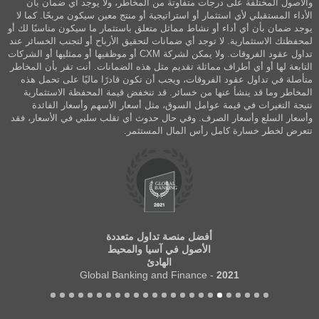
والأصول المختلفة على درجات متفاوتة من المخاطر، ولا يوجد أي ضمان بأن
الأداء المستقبلي لأي استثمار أو استراتيجية أو منتج معين سيكون مربحًا. كما لا
يوجد ضمان بأن أي أداء أو نشاط مماثل متعلق باستثمار ما سيكون مناسبًا لك أو
لمحفظتك الاستثمارية. لا توجد أي ضمانات لتحقيق الأرباح أو لتجنب الخسائر عند
تداول عقود الفروقات. ولا يمكن لشركة CXM أو موظفيها أو ممثليها أو الشركات
التابعة لها أو أي أطراف مماثلة تقديم مثل هذه الضمانات. أنت تقر بأن المخاطر
متأصلة في تداول عقود الفروقات، ويجب أن تكون قادرًا ماليًا على تحمل هذه
المخاطر وما قد ينشأ عنها من خسائر. قد تنخفض قيمة المحفظة الاستثمارية
نتيجة التغيرات في قيمة عوامل السوق، مثل أسعار الأسهم وأسعار الفائدة
وأسعار السلع وأسعار الصرف. وفي حال حدوث أي تقلب سلبي في الأسعار، فقد
تتعرض لخطر خسارة كامل رأس المال المستثمر.
أفضل منصة تداول متعددة
الأصول في آسيا والمحيط
الهادئ
- Global Banking and Finance
2021