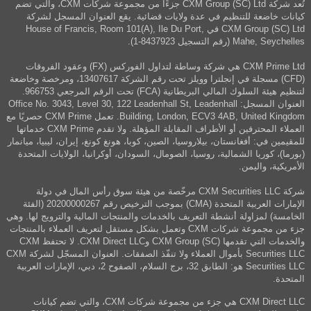
تُعد شركة CXM Group (SC) Ltd جزءًا من مجموعة شركات CXM، والتي تضم
كيانات خاضعة للتنظيم في عدة ولايات قضائية. يقع العنوان المسجل لشركة
CXM Group (SC) Ltd في House of Francis, Room 101(A), Ile Du Port,
Mahe, Seychelles (رقم التسجيل 8437923-1).
CXM Prime Ltd هي شركة وساطة لتداول الفوركس (FX) وعقود الفروقات
(CFD) مسجلة في إنجلترا وويلز تحت رقم الشركة 13407617، ومرخصة وخاضعة
لتنظيم هيئة السلوك المالي البريطانية (FCA) تحت الرقم المرجعي 966753.
العنوان المسجل: Office No. 3043, Level 30, 122 Leadenhall St, Leadenhall
Building, London, ECV3 4AB, United Kingdom. تعمل CXM Prime حصريًا مع
العملاء المحترفين أو الأطراف المقابلة المؤهلة. ولا تقدم CXM Prime خدماتها
للمقيمين في: أفغانستان، بيلاروسيا، الصين، كوبا، هونغ كونغ، إيران، ليبيا، ميانمار
(بورما)، كوريا الشمالية، روسيا، الصومال، السودان، أوكرانيا، الولايات المتحدة
الأمريكية، واليمن.
شركة CXM Securities LLC مرخّصة من هيئة سوق رأس المال في دولة
الإمارات العربية المتحدة (CMA) بموجب الترخيص رقم 20200000267 (الفئة
الخامسة) لمزاولة أنشطة التعريف بالخدمات والمنتجات المالية والترويج لها. وهي
جزء من مجموعة شركات CXM وتعمل بشكل مستقل لتعريف العملاء بالمنتجات
والخدمات التي تقدمها CXM Group (SC) وCXM Direct LLC. لا تحتفظ CXM
Securities LLC بأموال العملاء ولا تنفّذ الصفقات. العنوان المسجّل لشركة CXM
Securities LLC هو: الطابق 32، برج السلام، الصفوح 2، دبي، الإمارات العربية
المتحدة.
CXM Direct LLC هي جزء من مجموعة شركات CXM، والتي تضم كيانات